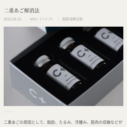
二重あご解消法
HIFU（ハイフ）
脂肪溶解注射
2022.05.10
二重あごの原因として、脂肪、たるみ、浮腫み、筋肉の収縮などが