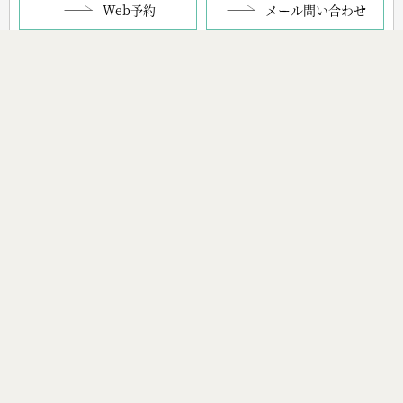
Web予約
メール問い合わせ
当院は保険・自費診療とも完全予約制となります。
当日診療ご希望の際はお電話を頂ければと存じます。
※お問合せメールを利用した固有のサービスに関する営業メールはお
断りします。
TOP
クリニック概要
診療案内
料金
ブログ
アクセス