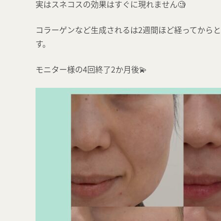
実はスネコスの効果はすぐに現れません🧐
コラーゲンなど生成されるは2週間ほど経ってから
す。
モニター様の4回終了2か月後💫