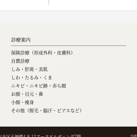
診療案内
保険診療（形成外科・皮膚科）
自費診療
しみ・肝斑・美肌
しわ・たるみ・くま
ニキビ・ニキビ跡・赤ら顔
お顔・目元・鼻
小顔・痩身
その他（脱毛・脇汗・ピアスなど）
市北区天神橋4-8-12アークビルディング7階
当