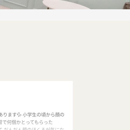
ります💦 小学生の頃から顔の
習で何個かとってもらった
て だんだん顔のほくろが気にな